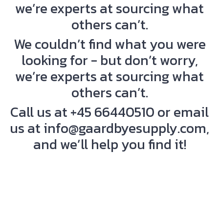
we’re experts at sourcing what
Filterposer
El-Watch
Gasfiltre
Festo
others can’t.
HEPA Filtre
Filtration Group
Knivfiltre
FUCHS
We couldn’t find what you were
Kompaktfiltre
Fuchs Umwelttechnik
looking for - but don’t worry,
Luftfiltre
FUHR
Panelfiltre
Gaardbye Supply
we’re experts at sourcing what
Posefiltre
Groz
Trådfiltre
Goobay
others can’t.
Kemikalier
Hagnleone
Kemikalier
HAIMER
Call us at +45 66440510 or email
Demineraliseret vand
Hako GmbH
us at info@gaardbyesupply.com,
Fedt
HALS
Gearolie
Herco Wassertechnik
and we’ll help you find it!
Hydraulikolie
Hexagon
Kompressorolie
HONEYWELL
Kølemiddel
KROMSCHRÖDER
Kølesmøremiddel
INSIGHT KB
Rens & Affedtning
IPG Photonics
Rensevæske
Klüber Lubrication
Rustløsning
Kyodo Yushi
Silikonesmøremiddel
Lindab