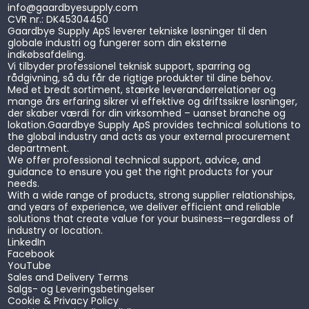
Diodemoduler
info@gaardbyesupply.com
CVR nr.: DK45304450
Fiberlasere
Gaardbye Supply ApS leverer tekniske løsninger til den
Laserfiltre
globale industri og fungerer som din eksterne
Lasertilbehør
indkøbsafdeling.
Diverse
Vi tilbyder professionel teknisk support, sparring og
Diverse
rådgivning, så du får de rigtige produkter til dine behov.
Batterier
Med et bredt sortiment, stærke leverandørrelationer og
mange års erfaring sikrer vi effektive og driftssikre løsninger,
Clear View Disk
der skaber værdi for din virksomhed – uanset branche og
Pneumatiske cylindre
lokation.
Gaardbye Supply ApS provides technical solutions to
Værktøjstags
the global industry and acts as your external procurement
department.
We offer professional technical support, advice, and
guidance to ensure you get the right products for your
needs.
With a wide range of products, strong supplier relationships,
and years of experience, we deliver efficient and reliable
solutions that create value for your business—regardless of
industry or location.
LinkedIn
Facebook
YouTube
Sales and Delivery Terms
Salgs- og Leveringsbetingelser
Cookie & Privacy Policy