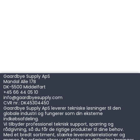
Gaardbye Supply ApS
Mandal Alle 17B
DK-5500 Middelfart
+45 66 44 05 10
info@gaardbyesupply.com
CVR nr.: DK45304450
Gaardbye Supply ApS leverer tekniske løsninger til den
globale industri og fungerer som din eksterne
indkøbsafdeling.
Vi tilbyder professionel teknisk support, sparring og
rådgivning, så du får de rigtige produkter til dine behov.
Med et bredt sortiment, stærke leverandørrelationer og