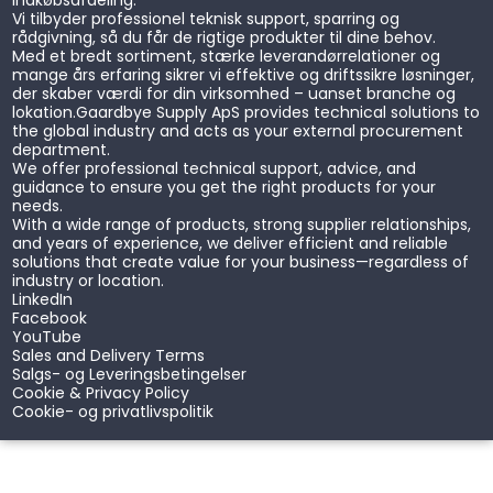
indkøbsafdeling.
Diodemoduler
Vi tilbyder professionel teknisk support, sparring og
Fiberlasere
rådgivning, så du får de rigtige produkter til dine behov.
Laserfiltre
Med et bredt sortiment, stærke leverandørrelationer og
mange års erfaring sikrer vi effektive og driftssikre løsninger,
Lasertilbehør
der skaber værdi for din virksomhed – uanset branche og
Diverse
lokation.
Gaardbye Supply ApS provides technical solutions to
Diverse
the global industry and acts as your external procurement
Batterier
department.
Clear View Disk
We offer professional technical support, advice, and
Pneumatiske cylindre
guidance to ensure you get the right products for your
needs.
Værktøjstags
With a wide range of products, strong supplier relationships,
and years of experience, we deliver efficient and reliable
solutions that create value for your business—regardless of
industry or location.
LinkedIn
Facebook
YouTube
Sales and Delivery Terms
Salgs- og Leveringsbetingelser
Cookie & Privacy Policy
Cookie- og privatlivspolitik