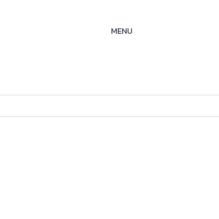
MENU
ES-N
ysteme