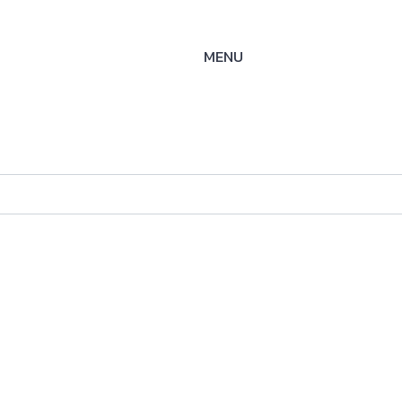
MENU
ES-W
ysteme