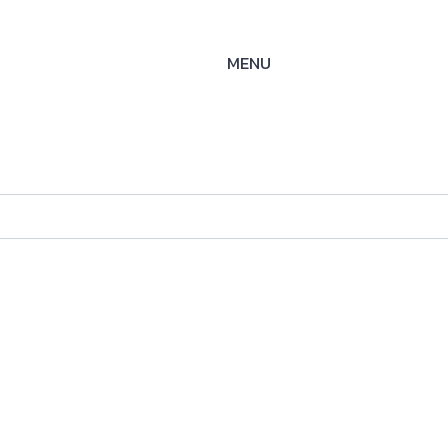
MENU
lampe
ysteme