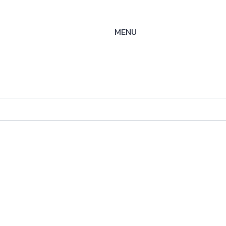
MENU
S-
ysteme