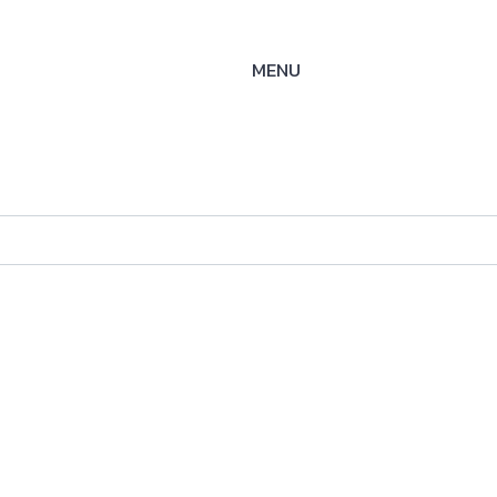
MENU
010K77
ysteme