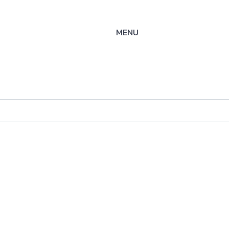
MENU
l,
stem,
5 mm
ysteme