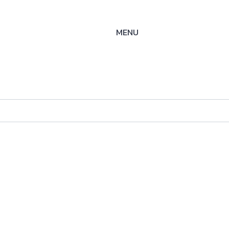
MENU
EWL
ysteme